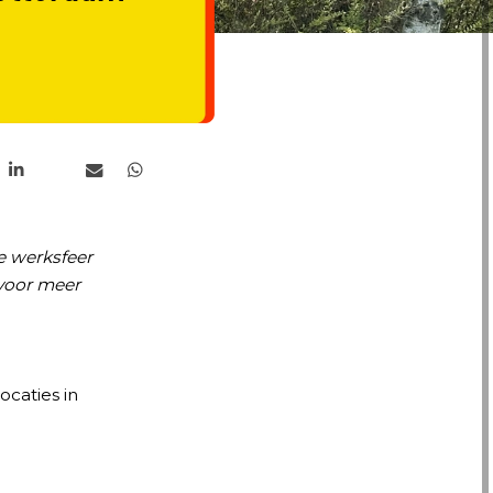
ne werksfeer
voor meer
caties in