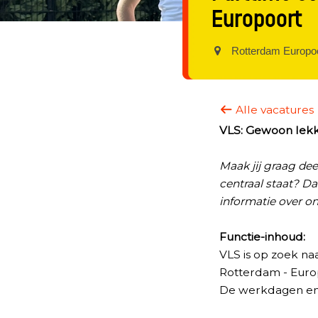
Europoort
Rotterdam Europoo
Alle vacatures
VLS: Gewoon lekke
Maak jij graag dee
centraal staat? Da
informatie over on
Functie-inhoud:
VLS is op zoek n
Rotterdam - Euro
De werkdagen en w