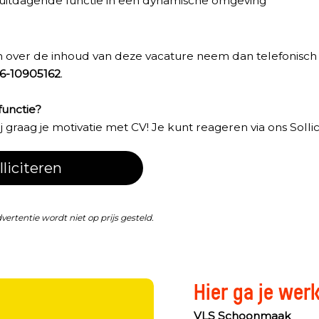
uitdagende functie in een dynamische omgeving
n over de inhoud van deze vacature neem dan telefonisch
6-10905162
.
functie?
graag je motivatie met CV! Je kunt reageren via ons Sollici
lliciteren
dvertentie wordt niet op prijs gesteld.
Hier ga je wer
?
VLS Schoonmaak