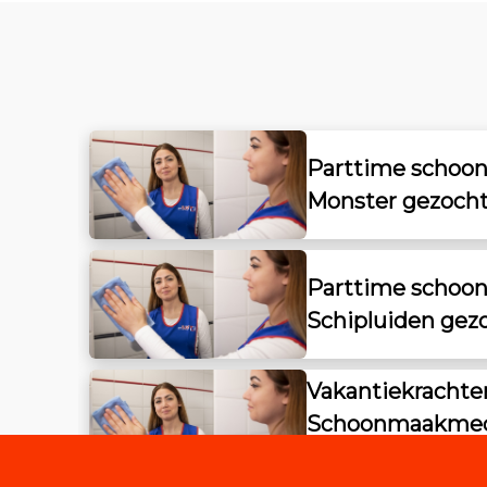
Parttime scho
Monster gezoch
Parttime scho
Schipluiden gez
Vakantiekrachten
Schoonmaakmed
Amsterdam