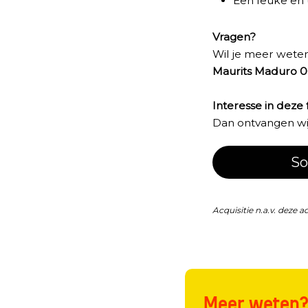
Een leuke en 
Vragen?
Wil je meer wete
Maurits Maduro 0
Interesse in deze 
Dan ontvangen wij 
So
Acquisitie n.a.v. deze a
Meer weten