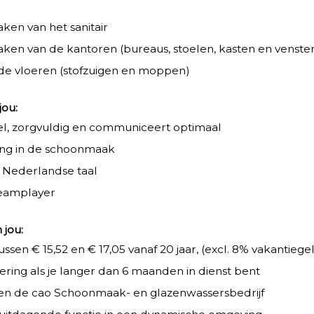
:
en van het sanitair
en van de kantoren (bureaus, stoelen, kasten en venst
 de vloeren (stofzuigen en moppen)
jou:
bel, zorgvuldig en communiceert optimaal
ing in de schoonmaak
 Nederlandse taal
teamplayer
 jou:
ssen € 15,52 en € 17,05 vanaf 20 jaar, (excl. 8% vakantiege
kering als je langer dan 6 maanden in dienst bent
en de cao Schoonmaak- en glazenwassersbedrijf