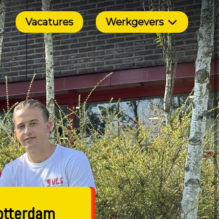
Vacatures
Werkgevers
otterdam