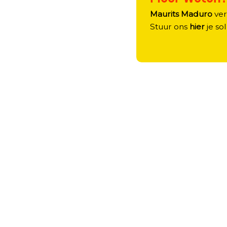
Maurits Maduro
vert
Stuur ons
hier
je sol