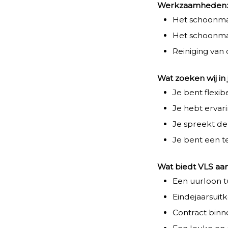
Werkzaamheden
Het schoonmak
Het schoonmak
Reiniging van
Wat zoeken wij in 
Je bent flexi
Je hebt ervar
Je spreekt de
Je bent een 
Wat biedt VLS aan
Een uurloon tu
Eindejaarsuit
Contract binn