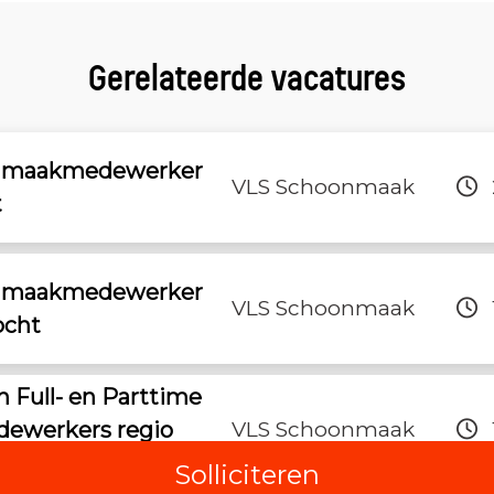
Gerelateerde vacatures
onmaakmedewerker
VLS Schoonmaak
t
onmaakmedewerker
VLS Schoonmaak
ocht
 Full- en Parttime
ewerkers regio
VLS Schoonmaak
Solliciteren
©2026 -
Careerboard
|
Disclaimer
|
Privacy