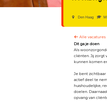
Den Haag‎
MB
Alle vacatures
Dit ga je doen
Als woonzorgonder
cliënten. Jij zorg
kunnen komen en 
Je bent zichtbaar
actief deel te ne
huishoudelijke, re
doelen. Daarnaast
opvang van cliënt