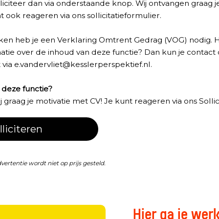
iciteer dan via onderstaande knop. Wij ontvangen graag je
nt ook reageren via ons sollicitatieformulier.
ken heb je een Verklaring Omtrent Gedrag (VOG) nodig. H
matie over de inhoud van deze functie? Dan kun je conta
 via
e.vandervliet@kesslerperspektief.nl
.
n deze functie?
graag je motivatie met CV! Je kunt reageren via ons Sollici
lliciteren
dvertentie wordt niet op prijs gesteld.
Hier ga je wer