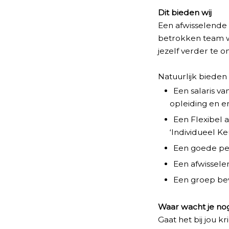
Dit bieden wij
Een afwisselende 
betrokken team w
jezelf verder te o
Natuurlijk bieden 
Een salaris va
opleiding en e
Een Flexibel
‘Individueel K
Een goede pen
Een afwissele
Een groep bevl
Waar wacht je no
Gaat het bij jou k