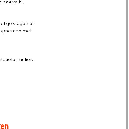
 motivatie,
eb je vragen of
ct opnemen met
tatieformulier.
ken