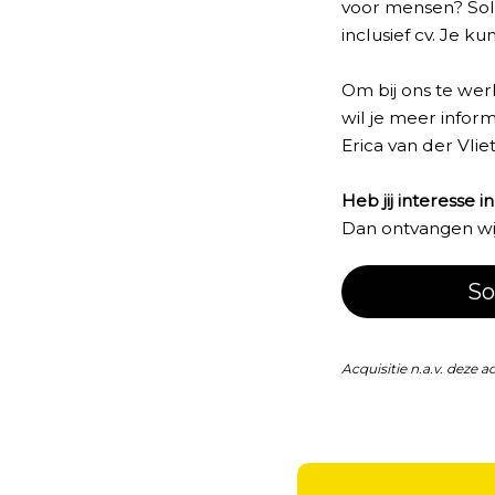
voor mensen? Soll
inclusief cv. Je ku
Om bij ons te wer
wil je meer infor
Erica van der Vliet
Heb jij interesse i
Dan ontvangen wij 
So
Acquisitie n.a.v. deze a