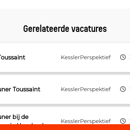
Gerelateerde vacatures
Toussaint
KesslerPerspektief
uner Toussaint
KesslerPerspektief
ner bij de
KesslerPerspektief
regio Haaglanden