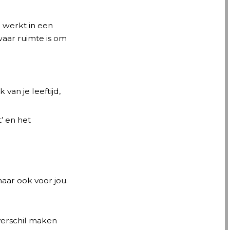
e werkt in een
aar ruimte is om
van je leeftijd,
’ en het
maar ook voor jou.
 verschil maken