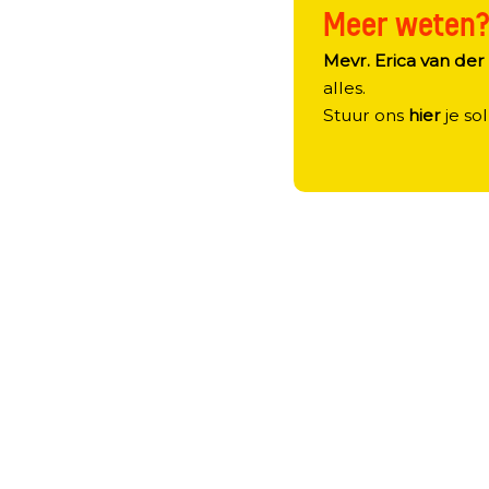
Meer weten
Mevr. Erica van der 
alles.
Stuur ons
hier
je sol