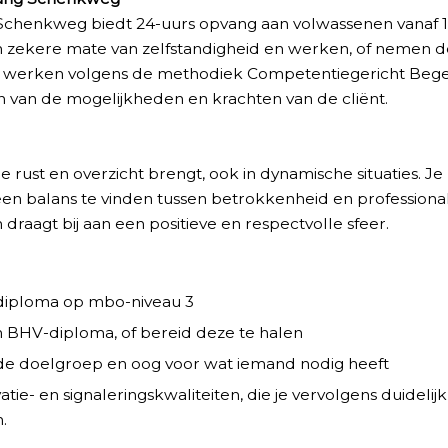
henkweg biedt 24-uurs opvang aan volwassenen vanaf 18 
 een zekere mate van zelfstandigheid en werken, of nemen 
j werken volgens de methodiek Competentiegericht Bege
n van de mogelijkheden en krachten van de cliënt.
e rust en overzicht brengt, ook in dynamische situaties. J
en balans te vinden tussen betrokkenheid en professionalit
draagt bij aan een positieve en respectvolle sfeer.
diploma op mbo-niveau 3
BHV-diploma, of bereid deze te halen
t de doelgroep en oog voor wat iemand nodig heeft
ie- en signaleringskwaliteiten, die je vervolgens duidelijk
.