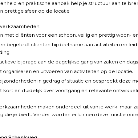
nheid en praktische aanpak help je structuur aan te bre
en prettige sfeer op de locatie.
 werkzaamheden:
 met cliënten voor een schoon, veilig en prettig woon- en
en begeleidt cliënten bij deelname aan activiteiten en leid
ding.
actieve bijdrage aan de dagelijkse gang van zaken en dags
et organiseren en uitvoeren van activiteiten op de locatie.
bijzonderheden in gedrag of situatie en bespreekt deze me
t kort en duidelijk over voortgang en relevante ontwikkel
werkzaamheden maken onderdeel uit van je werk, maar z
g die je biedt. Verder worden er binnen deze functie onr
.
ang Schenkweg