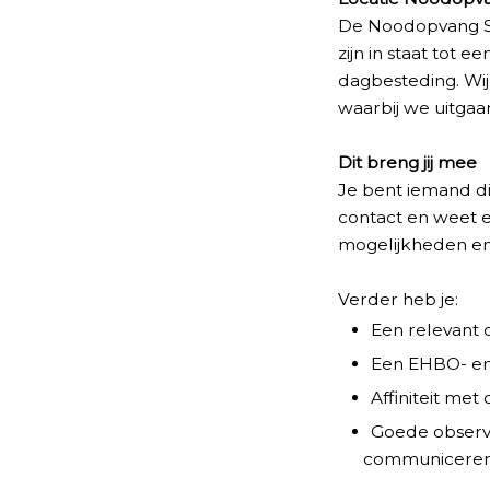
De Noodopvang Sc
zijn in staat tot
dagbesteding. Wi
waarbij we uitgaa
Dit breng jij mee
Je bent iemand di
contact en weet e
mogelijkheden en 
Verder heb je:
Een relevant 
Een EHBO- en 
Affiniteit me
Goede observat
communiceren