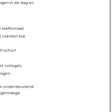
ngen in de dag en
 leefklimaat.
t cliënten toe
tructuur.
t collega’s.
ingen.
ijn ondersteunend
egelmatige