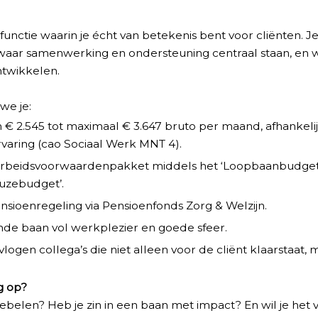
functie waarin je écht van betekenis bent voor cliënten. J
aar samenwerking en ondersteuning centraal staan, en w
ntwikkelen.
we je:
n € 2.545 tot maximaal € 3.647 bruto per maand, afhankelijk 
rvaring (cao Sociaal Werk MNT 4).
 arbeidsvoorwaardenpakket middels het ‘Loopbaanbudget
euzebudget’.
sioenregeling via Pensioenfonds Zorg & Welzijn.
nde baan vol werkplezier en goede sfeer.
ogen collega’s die niet alleen voor de cliënt klaarstaat, 
g op?
riebelen? Heb je zin in een baan met impact? En wil je het