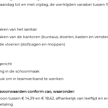
andag tot en met vrijdag, de werktijden variabel tussen 1
:
en van het sanitair
en van de kantoren (bureaus, stoelen, kasten en venst
 de vloeren (stofzuigen en moppen)
gericht
ing in de schoonmaak
leuk om in teamverband te werken
dsvoorwaarden conform cao, waaronder:
loon tussen € 14,39 en € 18,62, afhankelijk van leeftijd en er
etaling