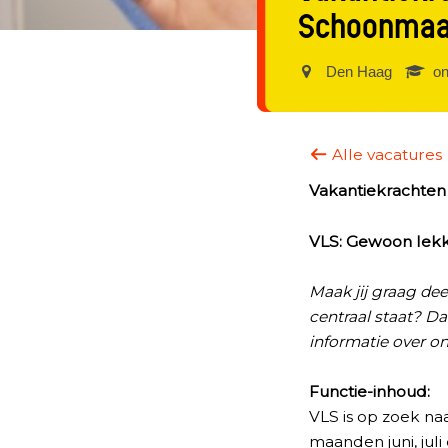
Schoonmaa
Den Haag‎
on
Alle vacatures
Vakantiekrachte
VLS: Gewoon lekke
Maak jij graag dee
centraal staat? Da
informatie over on
Functie-inhoud:
VLS is op zoek n
maanden juni, jul