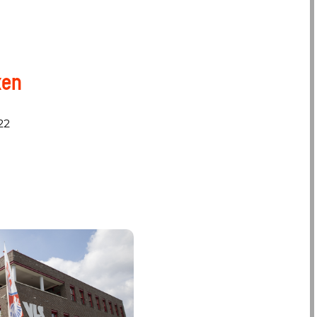
ken
22