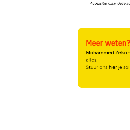
Acquisitie n.a.v. deze a
Meer weten
Mohammed Zekri - 
alles.
Stuur ons
hier
je sol