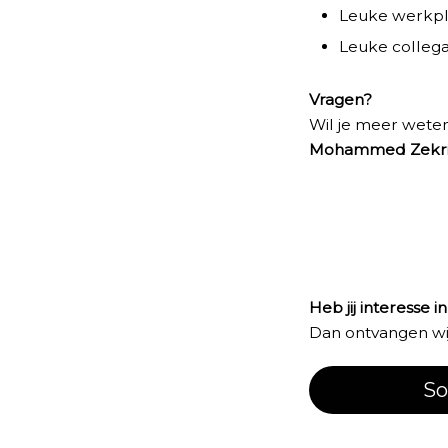
Leuke werkp
Leuke colleg
Vragen?
Wil je meer wete
Mohammed Zekri 
Heb jij interesse i
Dan ontvangen wij 
So