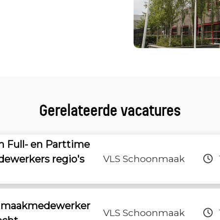
Gerelateerde vacatures
 Full- en Parttime
werkers regio's
VLS Schoonmaak
onmaakmedewerker
VLS Schoonmaak