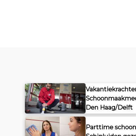
Vakantiekrachten
Schoonmaakmede
Den Haag/Delft
Parttime scho