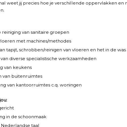
nal weet jij precies hoe je verschillende oppervlakken en 
n.
:
e reiniging van sanitaire groepen
 vloeren met machines/methodes
an tapijt, schrobben/reinigen van vloeren en het in de was
 van diverse specialistische werkzaamheden
ng van keukens
van buitenruimtes
ng van kantoorruimtes c.q. woningen
jou:
gericht
ing in de schoonmaak
 Nederlandse taal