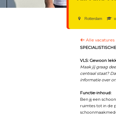
Rotterdam ‎
o
Alle vacatures
SPECIALISTISC
VLS: Gewoon lekke
Maak jij graag dee
centraal staat? Da
informatie over on
Functie-inhoud:
Ben jij een schoo
ruimtes tot in de 
schoonmaakmedewe