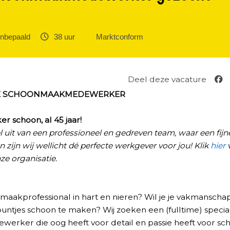
nbepaald ‎
38 uur ‎
Marktconform
Deel deze vacature
HE SCHOONMAAKMEDEWERKER
r schoon, al 45 jaar!
l uit van een professioneel en gedreven team, waar een fij
n zijn wij wellicht dé perfecte werkgever voor jou! Klik
hier
ze organisatie.
nmaakprofessional in hart en nieren? Wil je je vakmanscha
puntjes schoon te maken? Wij zoeken een (fulltime) special
rker die oog heeft voor detail en passie heeft voor sc