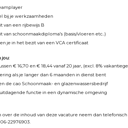
teamplayer
bel bij je werkzaamheden
it van een rijbewijs B
it van schoonmaakdiploma’s (basis/vloeren etc..)
en je in het bezit van een VCA certificaat
 jou:
ssen € 16,70 en € 18,44 vanaf 20 jaar, (excl. 8% vakantiege
kering als je langer dan 6 maanden in dienst bent
en de cao Schoonmaak- en glazenwassersbedrijf
uitdagende functie in een dynamische omgeving
n over de inhoud van deze vacature neem dan telefonisch
a 06-22976903.