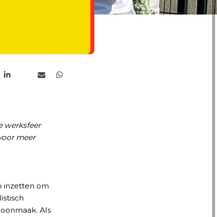
ne werksfeer
voor meer
p inzetten om
istisch
hoonmaak. Als