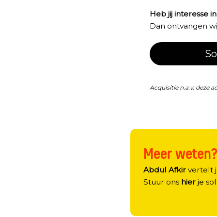
Heb jij interesse i
Dan ontvangen wij 
So
Acquisitie n.a.v. deze a
Meer weten
Abdul Afkir
vertelt j
Stuur ons
hier
je sol