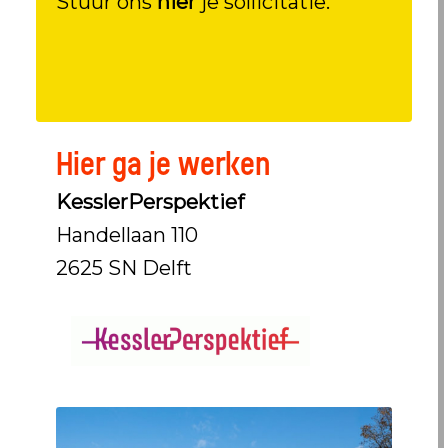
Stuur ons
hier
je sollicitatie.
Hier ga je werken
KesslerPerspektief
Handellaan 110
2625 SN Delft