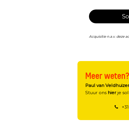
So
Acquisitie n.a.v. deze a
Meer weten
Paul van Veldhuize
Stuur ons
hier
je sol
+3