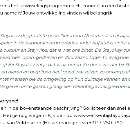
jdens het uitwisselingsprogramma HI-connect in een hostel
u name it! Jouw ontwikkeling vinden wij belangrijk.
s Stayokay de grootste hostelketen van Nederland en al bijna
eler in de budgetaccommodaties. Ieder ho(s)tel is uniek e
 cultuur en Stay-vibe; dat is wat ons bindt. De Stayokay c
rnwaarden: open, gedreven en duurzaam. Open to everyone.
zig! Bij Stayokay zal je dat vaak horen. Zo doen we dat bij S
t en nieren en begrijpen heel goed wat reizen zo onvergete
met mensen die de omgeving op hun duimpje kennen en de
. We geven onze gasten graag een vakantiegevoel, gewoon i
veryone!
nden in de bovenstaande beschrijving? Solliciteer dan snel
r. Heb je nog vragen? Kijk dan op www.werkenbijstayoka
aul van Veldhuizen (Hostelmanager) via +3143-7501790.