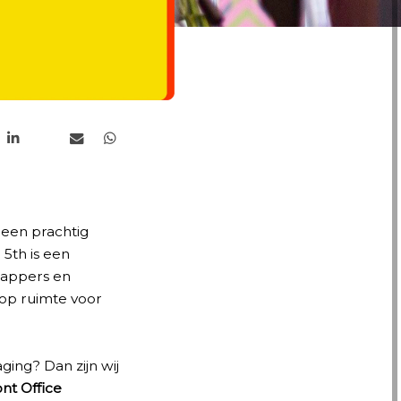
 een prachtig
 5th is een
happers en
lop ruimte voor
ging? Dan zijn wij
nt Office