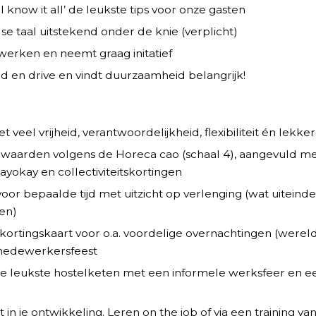
al know it all’ de leukste tips voor onze gasten
e taal uitstekend onder de knie (verplicht)
 werken en neemt graag initatief
 en drive en vindt duurzaamheid belangrijk!
t veel vrijheid, verantwoordelijkheid, flexibiliteit én lekke
orwaarden volgens de Horeca cao (schaal 4), aangevuld me
ayokay en collectiviteitskortingen
oor bepaalde tijd met uitzicht op verlenging (wat uiteindel
en)
kortingskaart voor o.a. voordelige overnachtingen (wereldw
medewerkersfeest
de leukste hostelketen met een informele werksfeer en 
r
 in je ontwikkeling. Leren on the job of via een training va