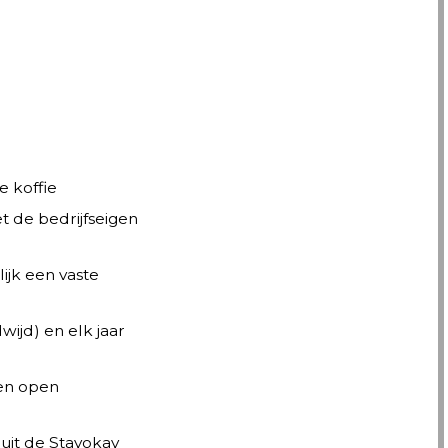
re koffie
t de bedrijfseigen
ijk een vaste
ijd) en elk jaar
een open
nuit de Stayokay