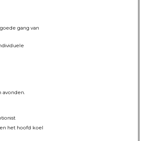
n goede gang van
ndividuele
n avonden.
tionist
en het hoofd koel