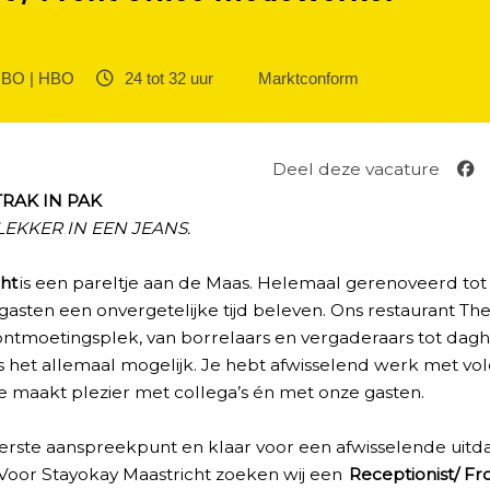
BO | HBO ‎
24 tot 32 uur ‎
Marktconform
Deel deze vacature
TRAK IN PAK
KKER IN EEN JEANS.
cht
is een pareltje aan de Maas. Helemaal gerenoveerd tot
gasten een onvergetelijke tijd beleven. Ons restaurant The
ontmoetingsplek, van borrelaars en vergaderaars tot dag
 is het allemaal mogelijk. Je hebt afwisselend werk met vo
n je maakt plezier met collega’s én met onze gasten.
 eerste aanspreekpunt en klaar voor een afwisselende uitda
 Voor Stayokay Maastricht zoeken wij een
Receptionist/ Fro