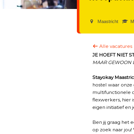
Maastricht‎
M
Alle vacatures
JE HOEFT NIET S
MAAR GEWOON LE
Stayokay Maastri
hostel waar onze 
multifunctionele 
flexwerkers, hier
eigen initiatief e
Ben jij graag het
op zoek naar jou!