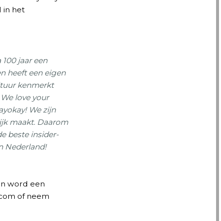
 in het
 100 jaar een
n heeft een eigen
ultuur kenmerkt
 We love your
tayokay! We zijn
lijk maakt. Daarom
 beste insider-
n Nederland!
 en word een
y.com of neem