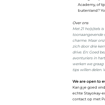
Academy, of ti
buitenland? Yo
Over ons
Met 21 ho(s)tels i
toonaangevende sp
charme. Maar onze
zich door drie ke
drive. En: Goed be
avonturiers in har
werken we graag 
tips willen delen
We are open to e
Kan jij je goed vi
echte Stayokay-e
contact op met P