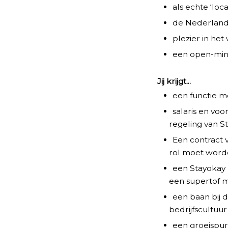
als echte ‘loc
de Nederlands
plezier in het
een open-mind
Jij krijgt...
een functie me
salaris en vo
regeling van St
Een contract v
rol moet word
een Stayokay 
een supertof 
een baan bij 
bedrijfscultuu
een groeispurt