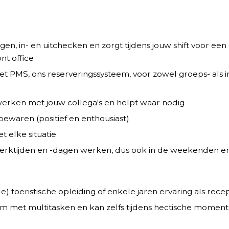
gen, in- en uitchecken en zorgt tijdens jouw shift voor ee
ont office
et PMS, ons reserveringssysteem, voor zowel groeps- als i
rken met jouw collega's en helpt waar nodig
bewaren (positief en enthousiast)
t elke situatie
erktijden en -dagen werken, dus ook in de weekenden e
) toeristische opleiding of enkele jaren ervaring als recep
 met multitasken en kan zelfs tijdens hectische moment