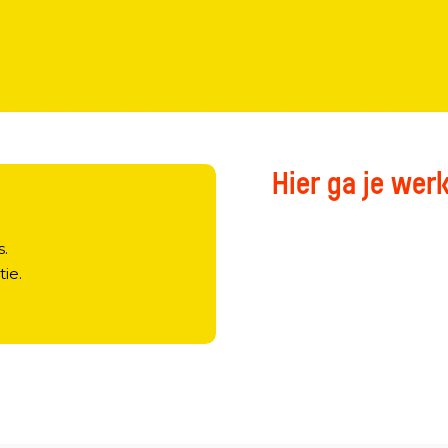
Hier ga je wer
?
s.
tie.