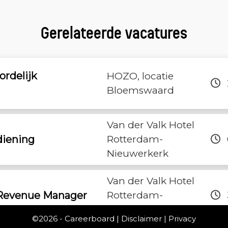
Gerelateerde vacatures
ordelijk
HOZO, locatie
Bloemswaard
Van der Valk Hotel
iening
Rotterdam-
Nieuwerkerk
Van der Valk Hotel
Revenue Manager
Rotterdam-
Blijdorp
©2026 -
Careerboard
|
Disclaimer
|
Privacy