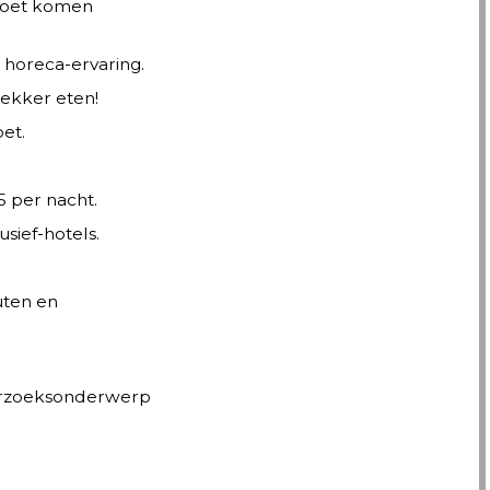
s moet komen
e horeca-ervaring.
lekker eten!
et.
5 per nacht.
sief-hotels.
uten en
derzoeksonderwerp