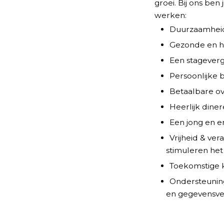
groei. Bij ons ben
werken:
Duurzaamheid s
Gezonde en he
Een stageverg
Persoonlijke 
Betaalbare ove
Heerlijk diner
Een jong en en
Vrijheid & ver
stimuleren het
Toekomstige k
Ondersteuning
en gegevensve