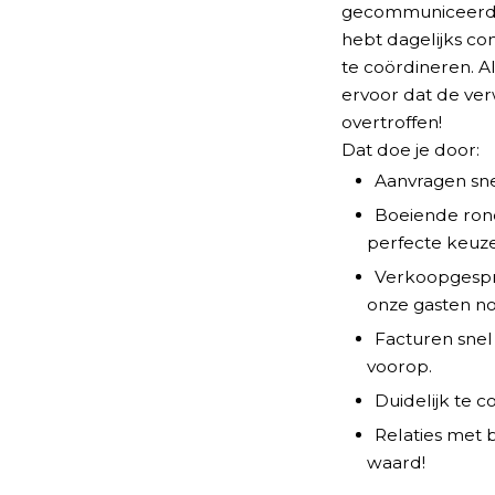
gecommuniceerd, 
hebt dagelijks c
te coördineren. A
ervoor dat de ver
overtroffen!
Dat doe je door:
Aanvragen snel
Boeiende rond
perfecte keuze 
Verkoopgespre
onze gasten n
Facturen snel
voorop.
Duidelijk te 
Relaties met 
waard!