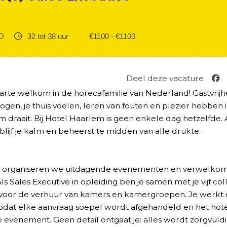
 ‎
32 tot 38 uur ‎
€1100 - €1100
Deel deze vacature
arte welkom in de horecafamilie van Nederland! Gastvrijh
en, je thuis voelen, leren van fouten en plezier hebben in
m draait. Bij Hotel Haarlem is geen enkele dag hetzelfde. 
 blijf je kalm en beheerst te midden van alle drukte.
m organiseren we uitdagende evenementen en verwelko
s Sales Executive in opleiding ben je samen met je vijf col
 voor de verhuur van kamers en kamergroepen. Je werkt e
odat elke aanvraag soepel wordt afgehandeld en het hotel a
 evenement. Geen detail ontgaat je: alles wordt zorgvuld