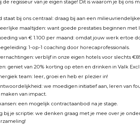
 jij de regisseur van je eigen stage! Dit is waarom je bij on
taat bij ons centraal: draag bij aan een milieuvriendelijk
erlijke maaltijden: want goede prestaties beginnen met 
oeding van € 1.100 per maand: omdat jouw werk ertoe do
begeleiding: 1-op-1 coaching door horecaprofessionals.
rnachtingen: verblijf in onze eigen hotels voor slechts €8
en: geniet van 20% korting op eten en drinken in Valk Exclu
ergiek team: leer, groei en heb er plezier in!
antwoordelijkheid: we moedigen initiatief aan, leren van fo
 maken van impact.
ansen: een mogelijk contractaanbod na je stage.
 bij je scriptie: we denken graag met je mee over je on
rzameling!