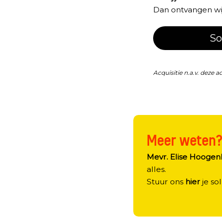
Dan ontvangen wij 
So
Acquisitie n.a.v. deze a
Meer weten
Mevr. Elise Hooge
alles.
Stuur ons
hier
je sol