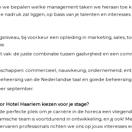
en we bepalen welke management taken we hieraan toe 
 nadruk zal liggen, op basis van je talenten en interesses.
niveau, bij voorkeur een opleiding in marketing, sales, toe
e.
t vak: de juiste combinatie tussen gastvrijheid en een co
nschappen: commercieel, nauwkeurig, ondernemend, enth
eheersing van de Nederlandse taal en goede beheersing 
per september.
r Hotel Haarlem kiezen voor je stage?
de perfecte plek om je carrière in de horeca een vliegende
mische team is voortdurend in ontwikkeling, en jij ook! Me
ervaren professionals richten we ons op jouw interesses e