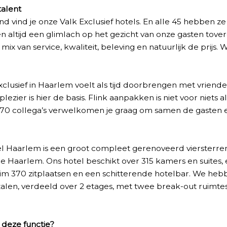
 talent
nd vind je onze Valk Exclusief hotels. En alle 45 hebben z
en altijd een glimlach op het gezicht van onze gasten tov
ix van service, kwaliteit, beleving en natuurlijk de prijs. W
xclusief in Haarlem voelt als tijd doorbrengen met vriende
ezier is hier de basis. Flink aanpakken is niet voor niets a
70 collega’s verwelkomen je graag om samen de gasten ee
el Haarlem is een groot compleet gerenoveerd viersterre
e Haarlem. Ons hotel beschikt over 315 kamers en suites, 
im 370 zitplaatsen en een schitterende hotelbar. We heb
zalen, verdeeld over 2 etages, met twee break-out ruimtes
n deze functie?