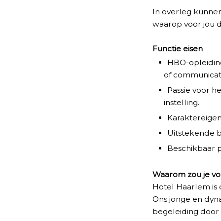
In overleg kunn
waarop voor jou de
Functie eisen
HBO-opleidings
of communicati
Passie voor he
instelling.
Karaktereige
Uitstekende b
Beschikbaar 
Waarom zou je voo
Hotel Haarlem is 
Ons jonge en dyna
begeleiding door 