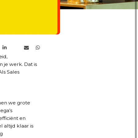
eid,
 je werk. Dat is
Als Sales
men we grote
lega’s
fficiënt en
ltijd klaar is
ig