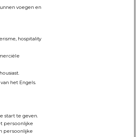
kunnen voegen en
risme, hospitality
mmerciële
ousiast.
van het Engels.
 start te geven.
t persoonlijke
n persoonlijke