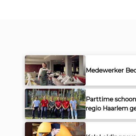
Medewerker Bed
Parttime scho
regio Haarlem g