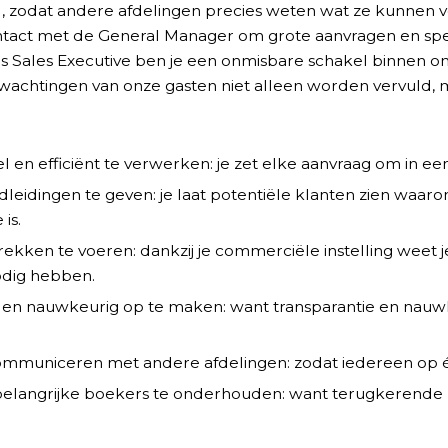
zodat andere afdelingen precies weten wat ze kunnen v
ontact met de General Manager om grote aanvragen en sp
ls Sales Executive ben je een onmisbare schakel binnen on
wachtingen van onze gasten niet alleen worden vervuld, 
 en efficiënt te verwerken: je zet elke aanvraag om in ee
leidingen te geven: je laat potentiële klanten zien waar
is.
kken te voeren: dankzij je commerciële instelling weet j
odig hebben.
 en nauwkeurig op te maken: want transparantie en nauw
communiceren met andere afdelingen: zodat iedereen op één
belangrijke boekers te onderhouden: want terugkerende 