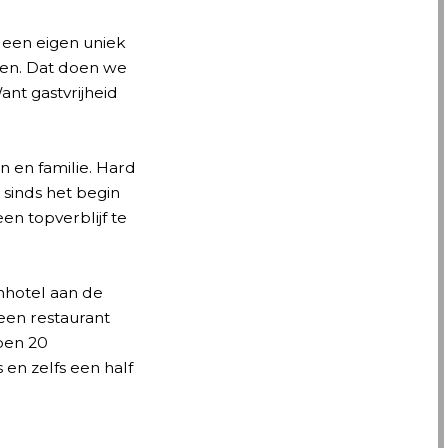
e een eigen uniek
eren. Dat doen we
ant gastvrijheid
n en familie. Hard
l sinds het begin
n topverblijf te
nhotel aan de
een restaurant
ben 20
 en zelfs een half