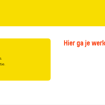
Hier ga je wer
?
s.
tie.