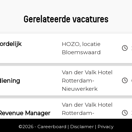
Gerelateerde vacatures
ordelijk
HOZO, locatie
Bloemswaard
Van der Valk Hotel
iening
Rotterdam-
Nieuwerkerk
Van der Valk Hotel
Revenue Manager
Rotterdam-
Blijdorp
©2026 -
Careerboard
|
Disclaimer
|
Privacy