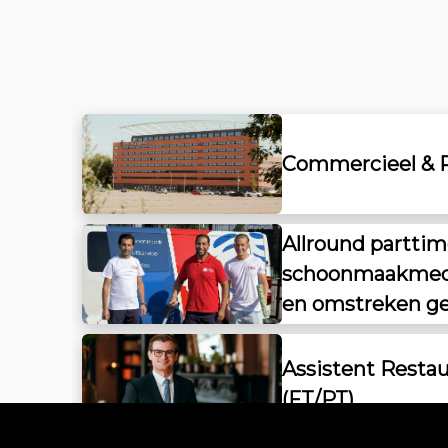
Commercieel & 
Allround partti
schoonmaakmede
en omstreken g
Assistent Resta
(FT/PT)