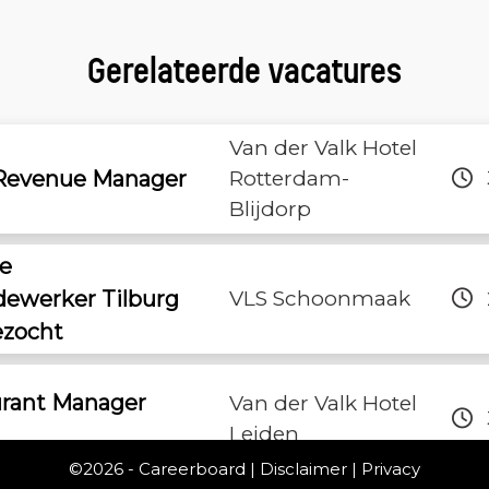
Gerelateerde vacatures
Van der Valk Hotel
Revenue Manager
Rotterdam-
Blijdorp
me
werker Tilburg
VLS Schoonmaak
ezocht
urant Manager
Van der Valk Hotel
Leiden
©2026 -
Careerboard
|
Disclaimer
|
Privacy