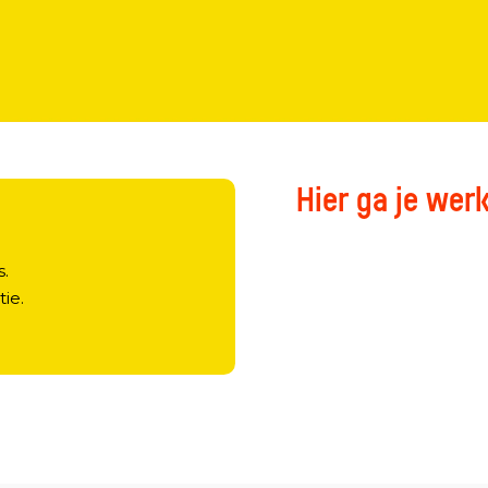
Hier ga je wer
?
s.
tie.