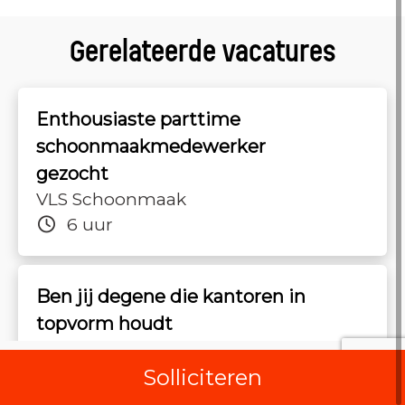
Gerelateerde vacatures
Enthousiaste parttime
schoonmaakmedewerker
gezocht
VLS Schoonmaak
6 uur
Ben jij degene die kantoren in
topvorm houdt
VLS Schoonmaak
15 uur
Solliciteren
©2026 -
Careerboard
|
Disclaimer
|
Privacy